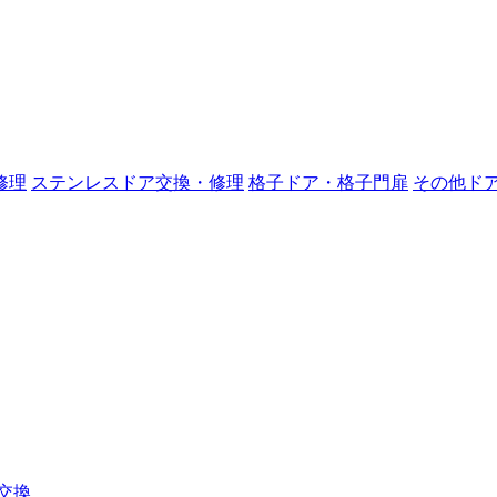
修理
ステンレスドア交換・修理
格子ドア・格子門扉
その他ド
交換