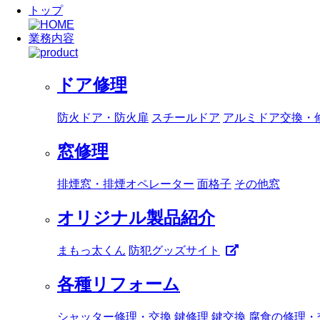
トップ
業務内容
ドア修理
防火ドア・防火扉
スチールドア
アルミドア交換・
窓修理
排煙窓・排煙オペレーター
面格子
その他窓
オリジナル製品紹介
まもっ太くん
防犯グッズサイト
各種リフォーム
シャッター修理・交換
鍵修理
鍵交換
腐食の修理・